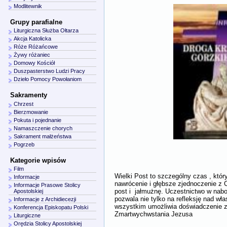
Modlitewnik
Grupy parafialne
Liturgiczna Służba Ołtarza
Akcja Katolicka
Róże Różańcowe
Żywy różaniec
Domowy Kościół
Duszpasterstwo Ludzi Pracy
Dzieło Pomocy Powołaniom
Sakramenty
Chrzest
Bierzmowanie
Pokuta i pojednanie
Namaszczenie chorych
Sakrament małżeństwa
Pogrzeb
Kategorie wpisów
Film
Wielki Post to szczególny czas , któ
Informacje
nawrócenie i głębsze zjednoczenie z
Informacje Prasowe Stolicy
post i jałmużnę. Uczestnictwo w nab
Apostolskiej
pozwala nie tylko na refleksję nad wł
Informacje z Archidiecezji
wszystkim umożliwia doświadczenie 
Konferencja Episkopatu Polski
Zmartwychwstania Jezusa
Liturgiczne
Orędzia Stolicy Apostolskiej