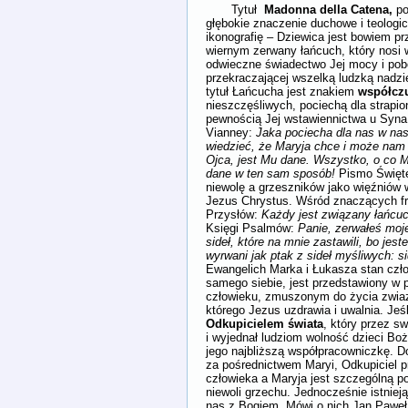
Tytuł
Madonna della Catena,
p
głębokie znaczenie duchowe i teologi
ikonografię – Dziewica jest bowiem p
wiernym zerwany łańcuch, który nosi w
odwieczne świadectwo Jej mocy i pobo
przekraczającej wszelką ludzką nadziej
tytuł Łańcucha jest znakiem
współcz
nieszczęśliwych, pociechą dla strapio
pewnością Jej wstawiennictwa u Syna. 
Vianney:
Jaka pociecha dla nas w nas
wiedzieć, że Maryja chce i może nam
Ojca, jest Mu dane. Wszystko, o co M
dane w ten sam sposób!
Pismo Święte
niewolę a grzeszników jako więźniów 
Jezus Chrystus. Wśród znaczących fra
Przysłów:
Każdy jest związany łańcuc
Księgi Psalmów:
Panie, zerwałeś moje
sideł, które na mnie zastawili, bo jes
wyrwani jak ptak z sideł myśliwych: s
Ewangelich Marka i Łukasza stan człow
samego siebie, jest przedstawiony w
człowieku, zmuszonym do życia zwia
którego Jezus uzdrawia i uwalnia. Jeśl
Odkupicielem świata
, który przez s
i wyjednał ludziom wolność dzieci Bo
jego najbliższą współpracowniczkę. D
za pośrednictwem Maryi, Odkupiciel p
człowieka a Maryja jest szczególną p
niewoli grzechu. Jednocześnie istniej
nas z Bogiem. Mówi o nich Jan Paweł