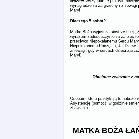
Ważne
:
Wszystkie te praktyki powinny
wynagrodzenia za grzechy i zniewagi
Maryi
Dlaczego 5 sobót?
Matka Boża wyjaśniła siostrze Łucji, 
wyrazem zadośćuczynienia za pięć rod
przeciwko Niepokalanemu Sercu Maryi 
Niepokalanemu Poczęciu, Jej Dziewi
zniewagi, gdy w sercach dzieci zaszc
Maryi).
Obietnice związane z nab
Osobom, które praktykują to nabożeń
Asystencję (pomoc) w godzinie śmier
zbawienia.
MATKA BOŻA ŁA