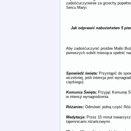
zadośćuczynienie za grzechy popełni
Sercu Maryi.
Jak odprawić nabożeństwo 5 pier
Aby zadośćuczynić prośbie Matki Boże
pierwszych sobót miesiąca spełnić na
Spowiedź święta
:
Przystąpić do spow
wcześniej, jeśli intencja jest wynagra
ciężkiego).
Komunia Święta
:
Przyjąć Komunię Św
w intencji wynagrodzenia.
Różaniec:
Odmówić jedną część Róża
Medytacja
:
Przez 15 minut towarzysz
tajemnicami różańcowymi.