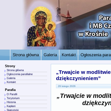
Strona główna
Galeria
Kontakt
Ogłoszenia paraf
Strony
Strona główna
„Trwajcie w modlitwie
Ogłoszenia parafialne
dziękczynieniem”
Galeria
Kontakt
26 lutego 2026
Parafia
„Trwajcie w modli
O Parafii
Terytorium
dziękczy
Historia
Kapłani
Statystyki