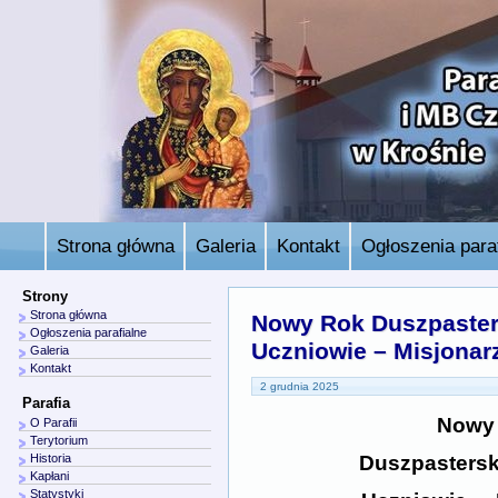
Strona główna
Galeria
Kontakt
Ogłoszenia paraf
Strony
Strona główna
Nowy Rok Duszpaster
Ogłoszenia parafialne
Uczniowie – Misjonar
Galeria
Kontakt
2 grudnia 2025
Parafia
Nowy
O Parafii
Terytorium
Duszpastersk
Historia
Kapłani
Statystyki