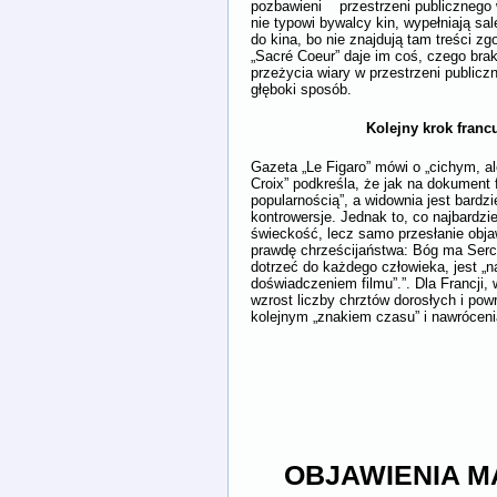
pozbawieni przestrzeni publicznego w
nie typowi bywalcy kin, wypełniają sal
do kina, bo nie znajdują tam treści z
„Sacré Coeur” daje im coś, czego br
przeżycia wiary w przestrzeni public
głęboki sposób.
Kolejny krok francuskie
Gazeta „Le Figaro” mówi o „cichym, ale
Croix” podkreśla, że jak na dokument
popularnością”, a widownia jest bardz
kontrowersje. Jednak to, co najbardzie
świeckość, lecz samo przesłanie objaw
prawdę chrześcijaństwa: Bóg ma Serce
dotrzeć do każdego człowieka, jest „n
doświadczeniem filmu”.”. Dla Francji, 
wzrost liczby chrztów dorosłych i powró
kolejnym „znakiem czasu” i nawróceni
OBJAWIENIA M