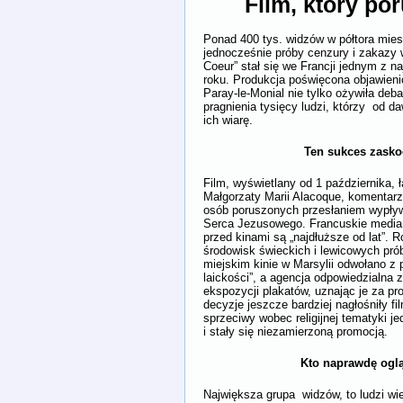
Film, który po
Ponad 400 tys. widzów w półtora miesi
jednocześnie próby cenzury i zakazy w
Coeur” stał się we Francji jednym z 
roku. Produkcja poświęcona objawien
Paray-le-Monial nie tylko ożywiła debat
pragnienia tysięcy ludzi, którzy od d
ich wiarę.
Ten sukces zaskoczył w
Film, wyświetlany od 1 października, 
Małgorzaty Marii Alacoque, komentar
osób poruszonych przesłaniem wypły
Serca Jezusowego. Francuskie media n
przed kinami są „najdłuższe od lat”.
środowisk świeckich i lewicowych pró
miejskim kinie w Marsylii odwołano 
laickości”, a agencja odpowiedzialna
ekspozycji plakatów, uznając je za pr
decyzje jeszcze bardziej nagłośniły f
sprzeciwy wobec religijnej tematyki j
i stały się niezamierzoną promocją.
Kto naprawdę ogląda „S
Największa grupa widzów, to ludzi wi