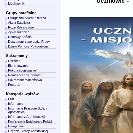
Uczniowie – 
Modlitewnik
Grupy parafialne
Liturgiczna Służba Ołtarza
Akcja Katolicka
Róże Różańcowe
Żywy różaniec
Domowy Kościół
Duszpasterstwo Ludzi Pracy
Dzieło Pomocy Powołaniom
Sakramenty
Chrzest
Bierzmowanie
Pokuta i pojednanie
Namaszczenie chorych
Sakrament małżeństwa
Pogrzeb
Kategorie wpisów
Film
Informacje
Informacje Prasowe Stolicy
Apostolskiej
Informacje z Archidiecezji
Konferencja Episkopatu Polski
Liturgiczne
Orędzia Stolicy Apostolskiej