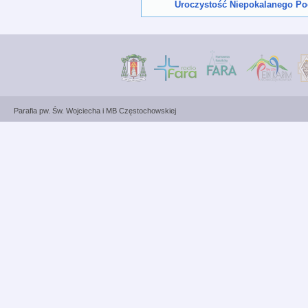
Uroczystość Niepokalanego Poc
Parafia pw. Św. Wojciecha i MB Częstochowskiej