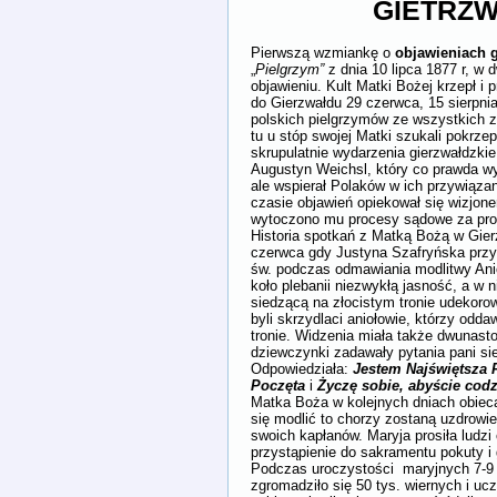
GIETRZW
Pierwszą wzmiankę o
objawieniach g
„
Pielgrzym”
z dnia 10 lipca 1877 r, w
objawieniu. Kult Matki Bożej krzepł i p
do Gierzwałdu 29 czerwca, 15 sierpnia
polskich pielgrzymów ze wszystkich za
tu u stóp swojej Matki szukali pokrzep
skrupulatnie wydarzenia gierzwałdzki
Augustyn Weichsl, który co prawda wyw
ale wspierał Polaków w ich przywiązan
czasie objawień opiekował się wizjone
wytoczono mu procesy sądowe za pro
Historia spotkań z Matką Bożą w Gier
czerwca gdy Justyna Szafryńska przyg
św. podczas odmawiania modlitwy Anio
koło plebanii niezwykłą jasność, a w n
siedzącą na złocistym tronie udekoro
byli skrzydlaci aniołowie, którzy odda
tronie. Widzenia miała także dwunast
dziewczynki zadawały pytania pani sied
Odpowiedziała:
Jestem Najświętsza 
Poczęta
i
Życzę sobie, abyście codz
Matka Boża w kolejnych dniach obiecał
się modlić to chorzy zostaną uzdrowie
swoich kapłanów. Maryja prosiła ludzi 
przystąpienie do sakramentu pokuty i
Podczas uroczystości maryjnych 7-9 w
zgromadziło się 50 tys. wiernych i uc