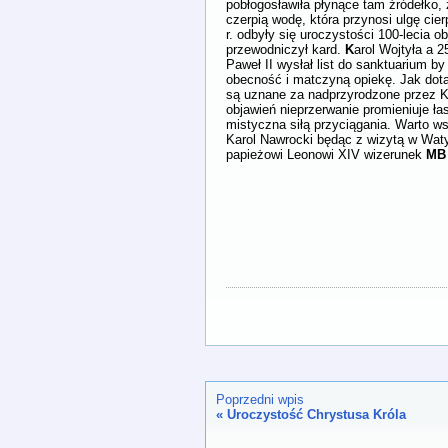
pobłogosławiła płynące tam źródełko, 
czerpią wodę, która przynosi ulgę cie
r. odbyły się uroczystości 100-lecia o
przewodniczył kard.
K
arol Wojtyła a 2
Paweł II wysłał list do sanktuarium b
obecność i matczyną opiekę. Jak dotą
są uznane za nadprzyrodzone przez Ko
objawień nieprzerwanie promieniuje ł
mistyczna siłą przyciągania. Warto 
Karol Nawrocki będąc z wizytą w Wat
papieżowi Leonowi XIV wizerunek
MB 
Poprzedni wpis
«
Uroczystość Chrystusa Króla