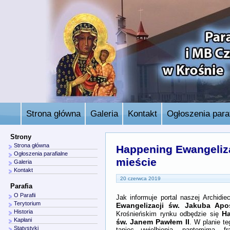
Strona główna
Galeria
Kontakt
Ogłoszenia paraf
Strony
Strona główna
Happening Ewangeliz
Ogłoszenia parafialne
mieście
Galeria
Kontakt
20 czerwca 2019
Parafia
O Parafii
Jak informuje portal naszej Archidiec
Terytorium
Ewangelizacji św. Jakuba Apo
Historia
Ha
Krośnieńskim rynku odbędzie się
Kapłani
św. Janem Pawłem II
. W planie te
Statystyki
taniec uwielbienia, pantomima, f