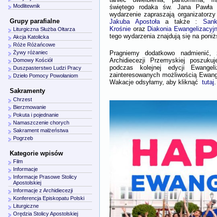
Modlitewnik
świętego rodaka św. Jana Pawła 
wydarzenie zapraszają organizatorzy
Grupy parafialne
Jakuba Apostoła
a także :
San
Krośnie
oraz
Diakonia Ewangelizacyjn
Liturgiczna Służba Ołtarza
tego wydarzenia znajdują się na poni
Akcja Katolicka
Róże Różańcowe
Pragniemy dodatkowo nadmienić, 
Żywy różaniec
Archidiecezji Przemyskiej poszuku
Domowy Kościół
podczas kolejnej edycji Ewangeli
Duszpasterstwo Ludzi Pracy
zainteresowanych możliwością Ewange
Dzieło Pomocy Powołaniom
Wakacje odsyłamy, aby kliknąć
tutaj
Sakramenty
Chrzest
Bierzmowanie
Pokuta i pojednanie
Namaszczenie chorych
Sakrament małżeństwa
Pogrzeb
Kategorie wpisów
Film
Informacje
Informacje Prasowe Stolicy
Apostolskiej
Informacje z Archidiecezji
Konferencja Episkopatu Polski
Liturgiczne
Orędzia Stolicy Apostolskiej