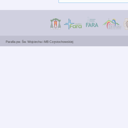
Parafia pw. Św. Wojciecha i MB Częstochowskiej