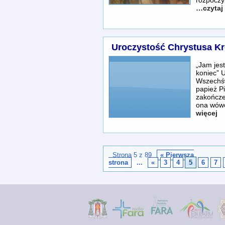
…czytaj 
Uroczystość Chrystusa Kr
„Jam jes
koniec” 
Wszechśw
papież P
zakończe
ona wówc
więcej
Strona 5 z 89
« Pierwsza
strona
...
«
3
4
5
6
7