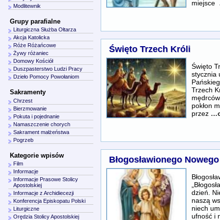
miejsce
Modlitewnik
Grupy parafialne
Liturgiczna Służba Ołtarza
Akcja Katolicka
Róże Różańcowe
Święto Trzech Króli
Żywy różaniec
Domowy Kościół
Święto T
Duszpasterstwo Ludzi Pracy
stycznia
Dzieło Pomocy Powołaniom
Pańskieg
Trzech K
Sakramenty
mędrców 
Chrzest
pokłon m
Bierzmowanie
przez
…c
Pokuta i pojednanie
Namaszczenie chorych
Sakrament małżeństwa
Pogrzeb
Kategorie wpisów
Błogosławionego Nowego
Film
Informacje
Błogos
Informacje Prasowe Stolicy
„Błogosł
Apostolskiej
dzień. N
Informacje z Archidiecezji
naszą ws
Konferencja Episkopatu Polski
niech um
Liturgiczne
ufność i
Orędzia Stolicy Apostolskiej