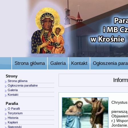
Strona główna
Galeria
Kontakt
Ogłoszenia paraf
Strony
Inform
Strona główna
Ogłoszenia parafialne
Galeria
Kontakt
Chrystus
Parafia
Święt
O Parafii
pierwszą 
Terytorium
Objawien
Historia
r.) Wspo
Kapłani
Jordanie
Statystyki