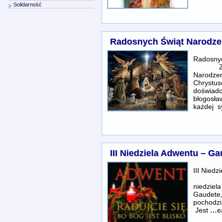
Solidarność
Radosnych Świąt Narodze
Radosny
Z okaz
Narodzen
Chrystus
doświadc
błogosł
każdej s
III Niedziela Adwentu – G
III Nied
niedziel
Gaudete, 
pochodzi
Jest
…cz