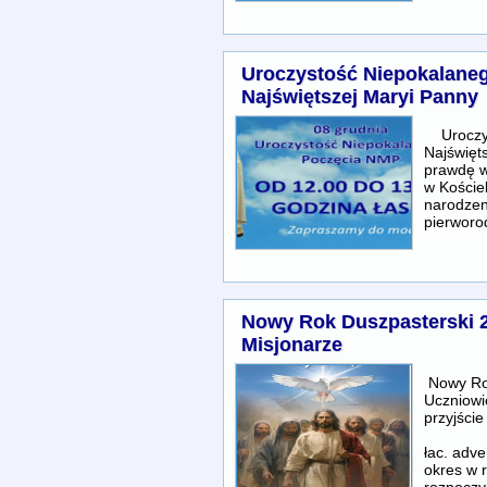
Uroczystość Niepokalane
Najświętszej Maryi Panny
Uroczys
Najświęt
prawdę w
w Koście
narodzen
pierwor
Nowy Rok Duszpasterski 2
Misjonarze
Nowy Ro
Uczniow
przyjści
Ad
łac. adve
okres w r
rozpoczy