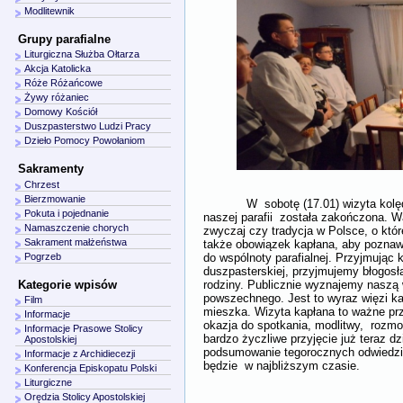
Modlitewnik
Grupy parafialne
Liturgiczna Służba Ołtarza
Akcja Katolicka
Róże Różańcowe
Żywy różaniec
Domowy Kościół
Duszpasterstwo Ludzi Pracy
Dzieło Pomocy Powołaniom
Sakramenty
Chrzest
Bierzmowanie
W sobotę (17.01) wizyta kol
Pokuta i pojednanie
naszej parafii została zakończona. Wa
Namaszczenie chorych
zwyczaj czy tradycja w Polsce, o której
Sakrament małżeństwa
także obowiązek kapłana, aby poznaw
do wspólnoty parafialnej. Przyjmując
Pogrzeb
duszpasterskiej, przyjmujemy błogosła
rodziny. Publicznie wyznajemy naszą 
Kategorie wpisów
powszechnego. Jest to wyraz więzi każ
Film
mieszka. Wizyta kapłana to ważne prze
Informacje
okazja do spotkania, modlitwy, rozm
Informacje Prasowe Stolicy
bardzo życzliwe przyjęcie już teraz d
Apostolskiej
podsumowanie tegorocznych odwiedzin
Informacje z Archidiecezji
będzie w najbliższym czasie.
Konferencja Episkopatu Polski
Liturgiczne
Orędzia Stolicy Apostolskiej