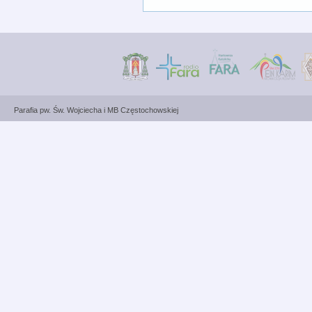
Parafia pw. Św. Wojciecha i MB Częstochowskiej