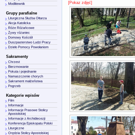
[Pokaz zdjęć]
Modlitewnik
Grupy parafialne
Liturgiczna Służba Ołtarza
Akcja Katolicka
Róże Różańcowe
Żywy różaniec
Domowy Kościół
Duszpasterstwo Ludzi Pracy
Dzieło Pomocy Powołaniom
Sakramenty
Chrzest
Bierzmowanie
Pokuta i pojednanie
Namaszczenie chorych
Sakrament małżeństwa
Pogrzeb
Kategorie wpisów
Film
Informacje
Informacje Prasowe Stolicy
Apostolskiej
Informacje z Archidiecezji
Konferencja Episkopatu Polski
Liturgiczne
Orędzia Stolicy Apostolskiej