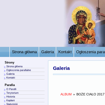
Strona główna
Galeria
Kontakt
Ogłoszenia paraf
Strony
Strona główna
Galeria
Ogłoszenia parafialne
Galeria
Kontakt
Parafia
O Parafii
Terytorium
ALBUM
»
BOŻE CIAŁO 2017
Historia
Kapłani
Statystyki