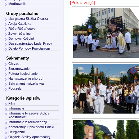
[Pokaz zdjęć]
Modlitewnik
Grupy parafialne
Liturgiczna Służba Ołtarza
Akcja Katolicka
Róże Różańcowe
Żywy różaniec
Domowy Kościół
Duszpasterstwo Ludzi Pracy
Dzieło Pomocy Powołaniom
Sakramenty
Chrzest
Bierzmowanie
Pokuta i pojednanie
Namaszczenie chorych
Sakrament małżeństwa
Pogrzeb
Kategorie wpisów
Film
Informacje
Informacje Prasowe Stolicy
Apostolskiej
Informacje z Archidiecezji
Konferencja Episkopatu Polski
Liturgiczne
Orędzia Stolicy Apostolskiej