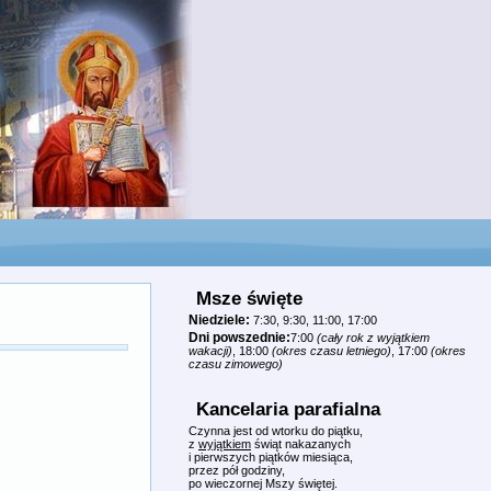
Msze święte
Niedziele:
7:30, 9:30, 11:00, 17:00
Dni powszednie:
7:00
(cały rok z wyjątkiem
wakacji)
, 18:00
(okres czasu letniego)
, 17:00
(okres
czasu zimowego)
Kancelaria parafialna
Czynna jest od wtorku do piątku,
z
wyjątkiem
świąt nakazanych
i pierwszych piątków miesiąca,
przez pół godziny,
po wieczornej Mszy świętej.